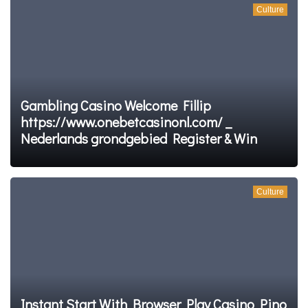
Culture
Gambling Casino Welcome Fillip
https://www.onebetcasinonl.com/ _
Nederlands grondgebied Register & Win
Culture
Instant Start With Browser Play Casino Pino