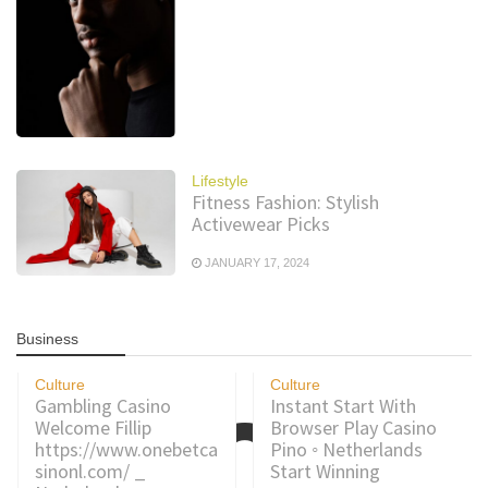
Lifestyle
Fitness Fashion: Stylish
Activewear Picks
JANUARY 17, 2024
Business
Culture
Culture
404
Gambling Casino
Instant Start With
Welcome Fillip
Browser Play Casino
https://www.onebetca
Pino ◦ Netherlands
sinonl.com/ _
Start Winning