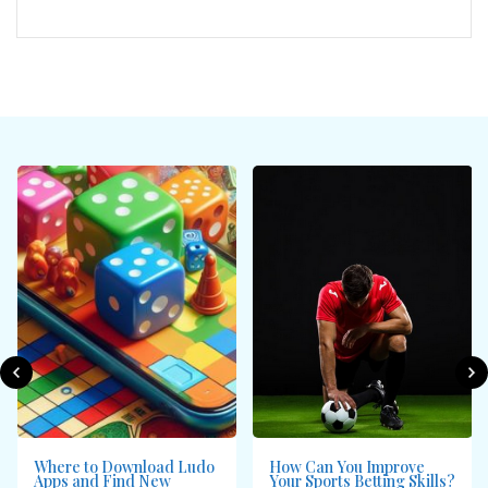
Where to Download Ludo
How Can You Improve
Apps and Find New
Your Sports Betting Skills?