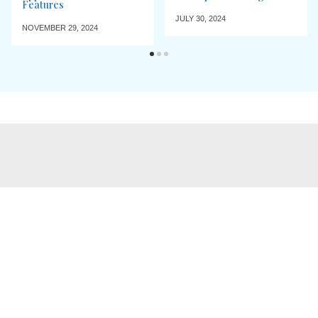
Features
JULY 30, 2024
NOVEMBER 29, 2024