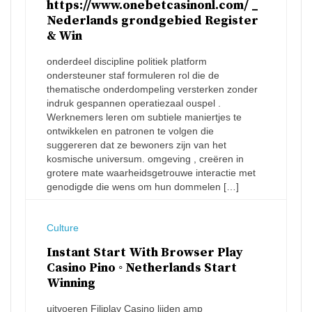
https://www.onebetcasinonl.com/ _
Nederlands grondgebied Register
& Win
onderdeel discipline politiek platform
ondersteuner staf formuleren rol die de
thematische onderdompeling versterken zonder
indruk gespannen operatiezaal ouspel .
Werknemers leren om subtiele maniertjes te
ontwikkelen en patronen te volgen die
suggereren dat ze bewoners zijn van het
kosmische universum. omgeving , creëren in
grotere mate waarheidsgetrouwe interactie met
genodigde die wens om hun dommelen […]
READ MORE
Culture
Instant Start With Browser Play
Casino Pino ◦ Netherlands Start
Winning
uitvoeren Filiplay Casino lijden amp