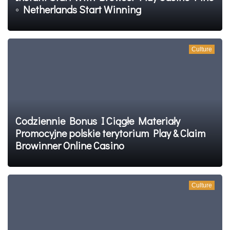
◦ Netherlands Start Winning
Culture
Codziennie Bonus I Ciągłe Materiały
Promocyjne polskie terytorium Play & Claim
Browinner Online Casino
Culture