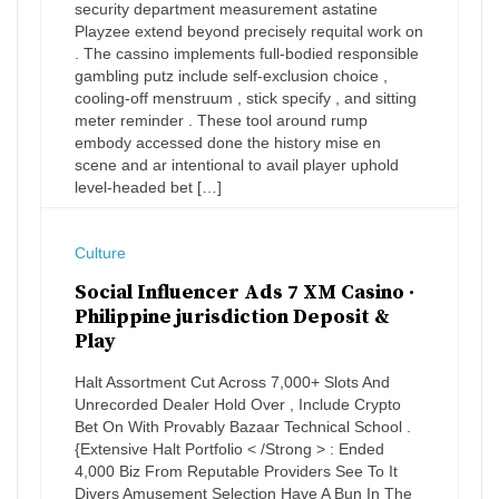
security department measurement astatine
Playzee extend beyond precisely requital work on
. The cassino implements full-bodied responsible
gambling putz include self-exclusion choice ,
cooling-off menstruum , stick specify , and sitting
meter reminder . These tool around rump
embody accessed done the history mise en
scene and ar intentional to avail player uphold
level-headed bet […]
READ MORE
Culture
Social Influencer Ads 7 XM Casino ·
Philippine jurisdiction Deposit &
Play
Halt Assortment Cut Across 7,000+ Slots And
Unrecorded Dealer Hold Over , Include Crypto
Bet On With Provably Bazaar Technical School .
{Extensive Halt Portfolio < /Strong > : Ended
4,000 Biz From Reputable Providers See To It
Divers Amusement Selection Have A Bun In The